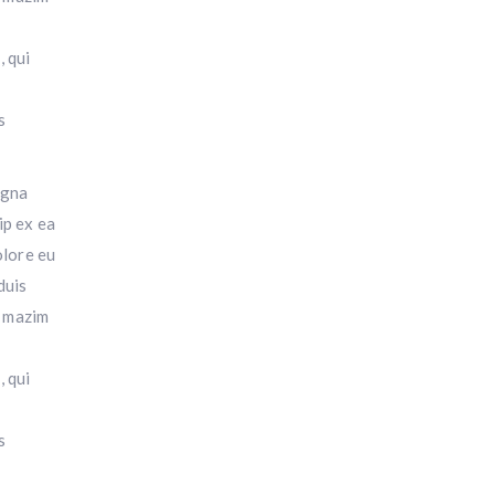
, qui
s
agna
ip ex ea
olore eu
duis
d mazim
, qui
s