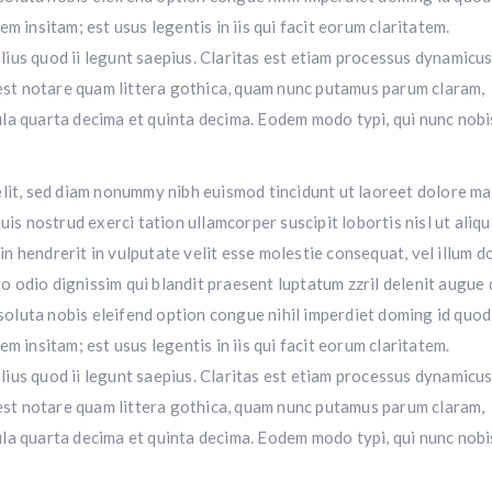
m insitam; est usus legentis in iis qui facit eorum claritatem.
us quod ii legunt saepius. Claritas est etiam processus dynamicus
st notare quam littera gothica, quam nunc putamus parum claram,
la quarta decima et quinta decima. Eodem modo typi, qui nunc nobi
elit, sed diam nonummy nibh euismod tincidunt ut laoreet dolore m
is nostrud exerci tation ullamcorper suscipit lobortis nisl ut aliqu
 hendrerit in vulputate velit esse molestie consequat, vel illum d
to odio dignissim qui blandit praesent luptatum zzril delenit augue 
m soluta nobis eleifend option congue nihil imperdiet doming id quo
m insitam; est usus legentis in iis qui facit eorum claritatem.
us quod ii legunt saepius. Claritas est etiam processus dynamicus
st notare quam littera gothica, quam nunc putamus parum claram,
la quarta decima et quinta decima. Eodem modo typi, qui nunc nobi