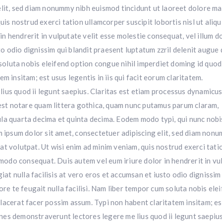
elit, sed diam nonummy nibh euismod tincidunt ut laoreet dolore m
is nostrud exerci tation ullamcorper suscipit lobortis nisl ut aliqu
 hendrerit in vulputate velit esse molestie consequat, vel illum d
to odio dignissim qui blandit praesent luptatum zzril delenit augue 
m soluta nobis eleifend option congue nihil imperdiet doming id quo
m insitam; est usus legentis in iis qui facit eorum claritatem.
us quod ii legunt saepius. Claritas est etiam processus dynamicus
st notare quam littera gothica, quam nunc putamus parum claram,
la quarta decima et quinta decima. Eodem modo typi, qui nunc nobi
m ipsum dolor sit amet, consectetuer adipiscing elit, sed diam non
t volutpat. Ut wisi enim ad minim veniam, quis nostrud exerci tati
mmodo consequat. Duis autem vel eum iriure dolor in hendrerit in vu
iat nulla facilisis at vero eros et accumsan et iusto odio dignissim
ore te feugait nulla facilisi. Nam liber tempor cum soluta nobis ele
lacerat facer possim assum. Typi non habent claritatem insitam; es
iones demonstraverunt lectores legere me lius quod ii legunt saepius