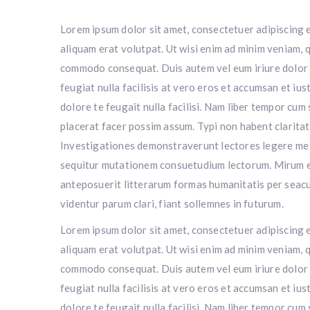
Lorem ipsum dolor sit amet, consectetuer adipiscing 
aliquam erat volutpat. Ut wisi enim ad minim veniam, qu
commodo consequat. Duis autem vel eum iriure dolor in
feugiat nulla facilisis at vero eros et accumsan et ius
dolore te feugait nulla facilisi. Nam liber tempor cu
placerat facer possim assum. Typi non habent claritate
Investigationes demonstraverunt lectores legere me li
sequitur mutationem consuetudium lectorum. Mirum e
anteposuerit litterarum formas humanitatis per seacu
videntur parum clari, fiant sollemnes in futurum.
Lorem ipsum dolor sit amet, consectetuer adipiscing 
aliquam erat volutpat. Ut wisi enim ad minim veniam, qu
commodo consequat. Duis autem vel eum iriure dolor in
feugiat nulla facilisis at vero eros et accumsan et ius
dolore te feugait nulla facilisi. Nam liber tempor cu