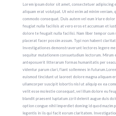
Lorem ipsum dolor sit amet, consectetuer adipiscing 
aliquam erat volutpat. Ut wisi enim ad minim veniam, qu
commodo consequat. Duis autem vel eum iriure dolor in
feugiat nulla facilisis at vero eros et accumsan et ius
dolore te feugait nulla facilisi. Nam liber tempor cu
placerat facer possim assum. Typi non habent claritate
Investigationes demonstraverunt lectores legere me li
sequitur mutationem consuetudium lectorum. Mirum e
anteposuerit litterarum formas humanitatis per seacu
videntur parum clari, fiant sollemnes in futurum.Lore
euismod tincidunt ut laoreet dolore magna aliquam era
ullamcorper suscipit lobortis nisl ut aliquip ex ea co
velit esse molestie consequat, vel illum dolore eu feug
blandit praesent luptatum zzril delenit augue duis dol
option congue nihil imperdiet doming id quod mazim p
legentis in iis qui facit eorum claritatem. Investigat