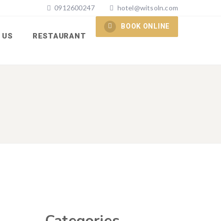
0912600247
hotel@witsoln.com
BOOK ONLINE
 US
RESTAURANT
Categories