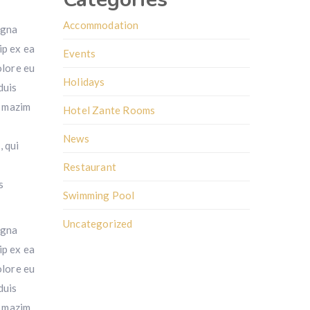
Accommodation
agna
ip ex ea
Events
olore eu
Holidays
duis
d mazim
Hotel Zante Rooms
News
, qui
Restaurant
s
Swimming Pool
Uncategorized
agna
ip ex ea
olore eu
duis
d mazim