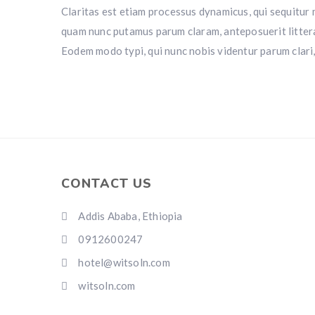
Claritas est etiam processus dynamicus, qui sequitu
quam nunc putamus parum claram, anteposuerit litter
Eodem modo typi, qui nunc nobis videntur parum clari,
CONTACT US
Addis Ababa, Ethiopia
0912600247
hotel@witsoln.com
witsoln.com