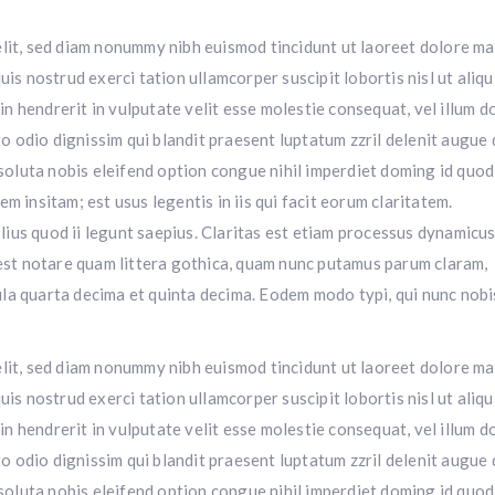
elit, sed diam nonummy nibh euismod tincidunt ut laoreet dolore m
is nostrud exerci tation ullamcorper suscipit lobortis nisl ut aliqu
 hendrerit in vulputate velit esse molestie consequat, vel illum d
to odio dignissim qui blandit praesent luptatum zzril delenit augue 
m soluta nobis eleifend option congue nihil imperdiet doming id quo
m insitam; est usus legentis in iis qui facit eorum claritatem.
us quod ii legunt saepius. Claritas est etiam processus dynamicus
st notare quam littera gothica, quam nunc putamus parum claram,
la quarta decima et quinta decima. Eodem modo typi, qui nunc nobi
elit, sed diam nonummy nibh euismod tincidunt ut laoreet dolore m
is nostrud exerci tation ullamcorper suscipit lobortis nisl ut aliqu
 hendrerit in vulputate velit esse molestie consequat, vel illum d
to odio dignissim qui blandit praesent luptatum zzril delenit augue 
m soluta nobis eleifend option congue nihil imperdiet doming id quo