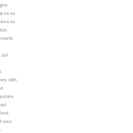
agna
ip ex ea
olore eu
duis
d mazim
, qui
s
ummy nibh
on
lputate
 qui
ifend
t usus
.