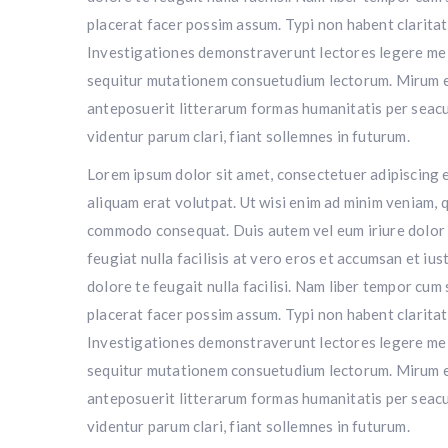
placerat facer possim assum. Typi non habent claritate
Investigationes demonstraverunt lectores legere me li
sequitur mutationem consuetudium lectorum. Mirum e
anteposuerit litterarum formas humanitatis per seacu
videntur parum clari, fiant sollemnes in futurum.
Lorem ipsum dolor sit amet, consectetuer adipiscing 
aliquam erat volutpat. Ut wisi enim ad minim veniam, qu
commodo consequat. Duis autem vel eum iriure dolor in
feugiat nulla facilisis at vero eros et accumsan et ius
dolore te feugait nulla facilisi. Nam liber tempor cu
placerat facer possim assum. Typi non habent claritate
Investigationes demonstraverunt lectores legere me li
sequitur mutationem consuetudium lectorum. Mirum e
anteposuerit litterarum formas humanitatis per seacu
videntur parum clari, fiant sollemnes in futurum.