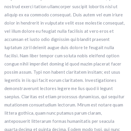
nostrud exerci tation ullamcorper suscipit lobortis nisl ut
aliquip ex ea commodo consequat. Duis autem vel eum iriure
dolor in hendrerit in vulputate velit esse molestie consequat,
vel illum dolore eu feugiat nulla facilisis at vero eros et
accumsan et iusto odio dignissim qui blandit praesent
luptatum zzril delenit augue duis dolore te feugait nulla
facilisi. Nam liber tempor cum soluta nobis eleifend option
congue nihil imperdiet doming id quod mazim placerat facer
possim assum. Typi non habent claritatem insitam; est usus
legentis in iis qui facit eorum claritatem. Investigationes
demonstraverunt lectores legere me lius quod ii legunt
saepius. Claritas est etiam processus dynamicus, qui sequitur
mutationem consuetudium lectorum. Mirum est notare quam
littera gothica, quam nunc putamus parum claram,
anteposuerit litterarum formas humanitatis per seacula
quarta decima et quinta decima. Eodem modo typi, qui nunc