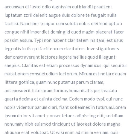
accumsan et iusto odio dignissim qui blandit praesent
luptatum zzril delenit augue duis dolore te feugait nulla
facilisi. Nam liber tempor cum soluta nobis eleifend option
congue nihil imperdiet doming id quod mazim placerat facer
possim assum. Typi non habent claritatem insitam; est usus
legentis in iis qui facit eorum claritatem. Investigationes
demonstraverunt lectores legere me lius quod ii legunt
saepius. Claritas est etiam processus dynamicus, qui sequitur
mutationem consuetudium lectorum. Mirum est notare quam
littera gothica, quam nunc putamus parum claram,
anteposuerit litterarum formas humanitatis per seacula
quarta decima et quinta decima. Eodem modo typi, qui nunc
nobis videntur parum clari, fiant sollemnes in futurum.Lorem
ipsum dolor sit amet, consectetuer adipiscing elit, sed diam
nonummy nibh euismod tincidunt ut laoreet dolore magna
aliquam erat volutpat. Ut wisi enim ad minim veniam, quis