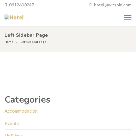
0912600247
hotel@witsoln.com
Left Sidebar Page
Home
Left Sidebar Page
Categories
Accommodation
Events
Holidays