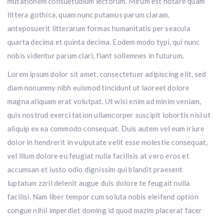
mutationem consuetudium lectorum. Mirum est notare quam
littera gothica, quam nunc putamus parum claram,
anteposuerit litterarum formas humanitatis per seacula
quarta decima et quinta decima. Eodem modo typi, qui nunc
nobis videntur parum clari, fiant sollemnes in futurum.
Lorem ipsum dolor sit amet, consectetuer adipiscing elit, sed
diam nonummy nibh euismod tincidunt ut laoreet dolore
magna aliquam erat volutpat. Ut wisi enim ad minim veniam,
quis nostrud exerci tation ullamcorper suscipit lobortis nisl ut
aliquip ex ea commodo consequat. Duis autem vel eum iriure
dolor in hendrerit in vulputate velit esse molestie consequat,
vel illum dolore eu feugiat nulla facilisis at vero eros et
accumsan et iusto odio dignissim qui blandit praesent
luptatum zzril delenit augue duis dolore te feugait nulla
facilisi. Nam liber tempor cum soluta nobis eleifend option
congue nihil imperdiet doming id quod mazim placerat facer