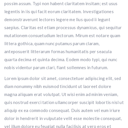
possim assum. Typi non habent claritatem insitam; est usus
legentis in iis qui facit eorum claritatem. Investigationes
demonstraverunt lectores legere me lius quod ii legunt
saepius. Claritas est etiam processus dynamicus, qui sequitur
mutationem consuetudium lectorum. Mirum est notare quam
littera gothica, quam nunc putamus parum claram,
anteposuerit litterarum formas humanitatis per seacula
quarta decima et quinta decima. Eodem modo typi, qui nunc
nobis videntur parum clari, fiant sollemnes in futurum.
Lorem ipsum dolor sit amet, consectetuer adipiscing elit, sed
diam nonummy nibh euismod tincidunt ut laoreet dolore
magna aliquam erat volutpat. Ut wisi enim ad minim veniam,
quis nostrud exerci tation ullamcorper suscipit lobortis nisl ut
aliquip ex ea commodo consequat. Duis autem vel eum iriure
dolor in hendrerit in vulputate velit esse molestie consequat,
vel illum dolore eu feugiat nulla facilisis at vero eros et