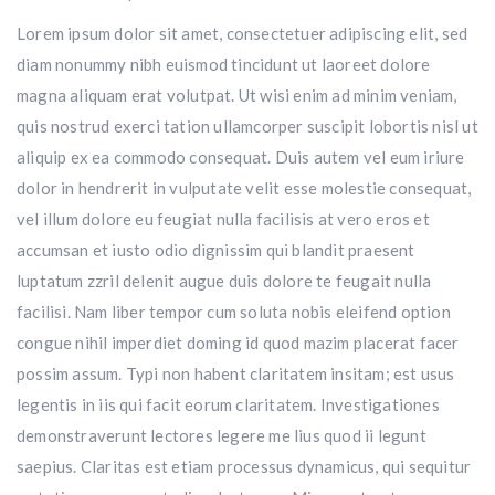
Lorem ipsum dolor sit amet, consectetuer adipiscing elit, sed
diam nonummy nibh euismod tincidunt ut laoreet dolore
magna aliquam erat volutpat. Ut wisi enim ad minim veniam,
quis nostrud exerci tation ullamcorper suscipit lobortis nisl ut
aliquip ex ea commodo consequat. Duis autem vel eum iriure
dolor in hendrerit in vulputate velit esse molestie consequat,
vel illum dolore eu feugiat nulla facilisis at vero eros et
accumsan et iusto odio dignissim qui blandit praesent
luptatum zzril delenit augue duis dolore te feugait nulla
facilisi. Nam liber tempor cum soluta nobis eleifend option
congue nihil imperdiet doming id quod mazim placerat facer
possim assum. Typi non habent claritatem insitam; est usus
legentis in iis qui facit eorum claritatem. Investigationes
demonstraverunt lectores legere me lius quod ii legunt
saepius. Claritas est etiam processus dynamicus, qui sequitur