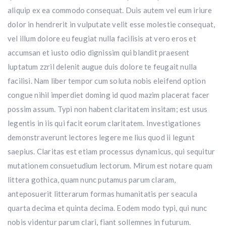
aliquip ex ea commodo consequat. Duis autem vel eum iriure
dolor in hendrerit in vulputate velit esse molestie consequat,
vel illum dolore eu feugiat nulla facilisis at vero eros et
accumsan et iusto odio dignissim qui blandit praesent
luptatum zzril delenit augue duis dolore te feugait nulla
facilisi. Nam liber tempor cum soluta nobis eleifend option
congue nihil imperdiet doming id quod mazim placerat facer
possim assum. Typi non habent claritatem insitam; est usus
legentis in iis qui facit eorum claritatem. Investigationes
demonstraverunt lectores legere me lius quod ii legunt
saepius. Claritas est etiam processus dynamicus, qui sequitur
mutationem consuetudium lectorum. Mirum est notare quam
littera gothica, quam nunc putamus parum claram,
anteposuerit litterarum formas humanitatis per seacula
quarta decima et quinta decima. Eodem modo typi, qui nunc
nobis videntur parum clari, fiant sollemnes in futurum.