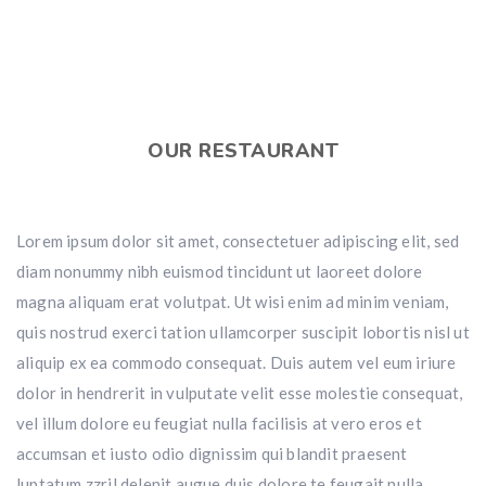
OUR RESTAURANT
Lorem ipsum dolor sit amet, consectetuer adipiscing elit, sed
diam nonummy nibh euismod tincidunt ut laoreet dolore
magna aliquam erat volutpat. Ut wisi enim ad minim veniam,
quis nostrud exerci tation ullamcorper suscipit lobortis nisl ut
aliquip ex ea commodo consequat. Duis autem vel eum iriure
dolor in hendrerit in vulputate velit esse molestie consequat,
vel illum dolore eu feugiat nulla facilisis at vero eros et
accumsan et iusto odio dignissim qui blandit praesent
luptatum zzril delenit augue duis dolore te feugait nulla