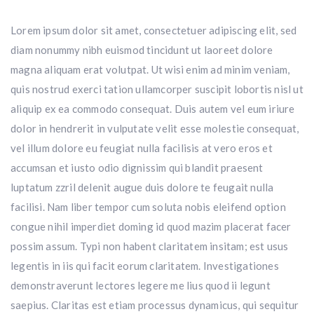
Lorem ipsum dolor sit amet, consectetuer adipiscing elit, sed
diam nonummy nibh euismod tincidunt ut laoreet dolore
magna aliquam erat volutpat. Ut wisi enim ad minim veniam,
quis nostrud exerci tation ullamcorper suscipit lobortis nisl ut
aliquip ex ea commodo consequat. Duis autem vel eum iriure
dolor in hendrerit in vulputate velit esse molestie consequat,
vel illum dolore eu feugiat nulla facilisis at vero eros et
accumsan et iusto odio dignissim qui blandit praesent
luptatum zzril delenit augue duis dolore te feugait nulla
facilisi. Nam liber tempor cum soluta nobis eleifend option
congue nihil imperdiet doming id quod mazim placerat facer
possim assum. Typi non habent claritatem insitam; est usus
legentis in iis qui facit eorum claritatem. Investigationes
demonstraverunt lectores legere me lius quod ii legunt
saepius. Claritas est etiam processus dynamicus, qui sequitur