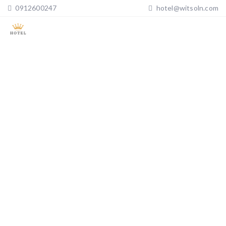
0912600247
hotel@witsoln.com